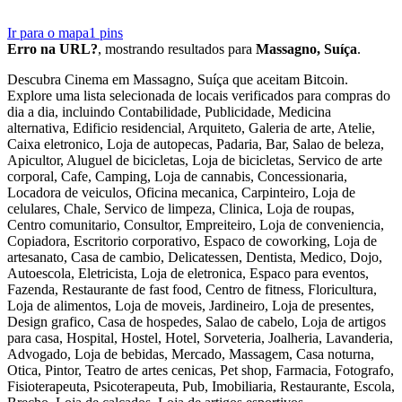
Ir para o mapa
1
pins
Erro na URL?
, mostrando resultados para
Massagno, Suíça
.
Descubra Cinema em Massagno, Suíça que aceitam Bitcoin.
Explore uma lista selecionada de locais verificados para compras do
dia a dia, incluindo Contabilidade, Publicidade, Medicina
alternativa, Edificio residencial, Arquiteto, Galeria de arte, Atelie,
Caixa eletronico, Loja de autopecas, Padaria, Bar, Salao de beleza,
Apicultor, Aluguel de bicicletas, Loja de bicicletas, Servico de arte
corporal, Cafe, Camping, Loja de cannabis, Concessionaria,
Locadora de veiculos, Oficina mecanica, Carpinteiro, Loja de
celulares, Chale, Servico de limpeza, Clinica, Loja de roupas,
Centro comunitario, Consultor, Empreiteiro, Loja de conveniencia,
Copiadora, Escritorio corporativo, Espaco de coworking, Loja de
artesanato, Casa de cambio, Delicatessen, Dentista, Medico, Dojo,
Autoescola, Eletricista, Loja de eletronica, Espaco para eventos,
Fazenda, Restaurante de fast food, Centro de fitness, Floricultura,
Loja de alimentos, Loja de moveis, Jardineiro, Loja de presentes,
Design grafico, Casa de hospedes, Salao de cabelo, Loja de artigos
para casa, Hospital, Hostel, Hotel, Sorveteria, Joalheria, Lavanderia,
Advogado, Loja de bebidas, Mercado, Massagem, Casa noturna,
Otica, Pintor, Teatro de artes cenicas, Pet shop, Farmacia, Fotografo,
Fisioterapeuta, Psicoterapeuta, Pub, Imobiliaria, Restaurante, Escola,