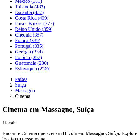
México
(
581
)
Tailândia
(
483
)
Espanha
(
437
)
Costa Rica
(
409
)
Países Baixos
(
377
)
Reino Unido
(
359
)
Chéquia
(
357
)
França
(
339
)
Portugal
(
335
)
Geórgia
(
334
)
Polónia
(
297
)
Guatemala
(
280
)
Eslováquia
(
256
)
Países
Suíça
Massagno
Cinema
Cinema em Massagno, Suíça
1
locais
Encontre Cinema que aceitam Bitcoin em Massagno, Suíça. Explore
locais em nosso mapa.