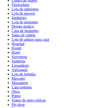
Centro de fitness
Floricultura
Loja de alimentos
Loja de moveis
Jardineiro
Loja de presentes
Design grafico
Casa de hospedes
Salao de cabelo
Loja de artigos para casa
Hospital
Hostel
Hotel
Sorveteria
Joalheria
Lavanderia
Advogado
Loja de bebidas
Mercado
Massagem
Casa noturna
Otica
Pintor
Teatro de artes cenicas
Pet shop