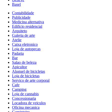
Basel
Contabilidade
Publicidade
Medicina alternativa
Edificio residencial
Arquiteto
Galeria de arte
Atelie
Caixa eletronico
Loja de autopecas
Padaria
Bar
Salao de beleza
Apicultor
Aluguel de bicicletas
Loja de bicicletas
Servico de arte corporal
Cafe
Camping
Loja de cannabis
Concessionaria
Locadora de veiculos
Oficina mecanica
Carpinteiro