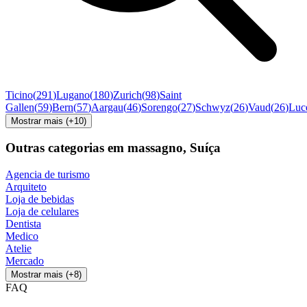
Ticino
(
291
)
Lugano
(
180
)
Zurich
(
98
)
Saint
Gallen
(
59
)
Bern
(
57
)
Aargau
(
46
)
Sorengo
(
27
)
Schwyz
(
26
)
Vaud
(
26
)
Luc
Mostrar mais
(+
10
)
Outras categorias em massagno, Suíça
Agencia de turismo
Arquiteto
Loja de bebidas
Loja de celulares
Dentista
Medico
Atelie
Mercado
Mostrar mais
(+
8
)
FAQ