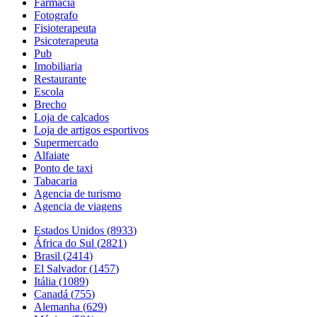
Farmacia
Fotografo
Fisioterapeuta
Psicoterapeuta
Pub
Imobiliaria
Restaurante
Escola
Brecho
Loja de calcados
Loja de artigos esportivos
Supermercado
Alfaiate
Ponto de taxi
Tabacaria
Agencia de turismo
Agencia de viagens
Estados Unidos
(
8933
)
África do Sul
(
2821
)
Brasil
(
2414
)
El Salvador
(
1457
)
Itália
(
1089
)
Canadá
(
755
)
Alemanha
(
629
)