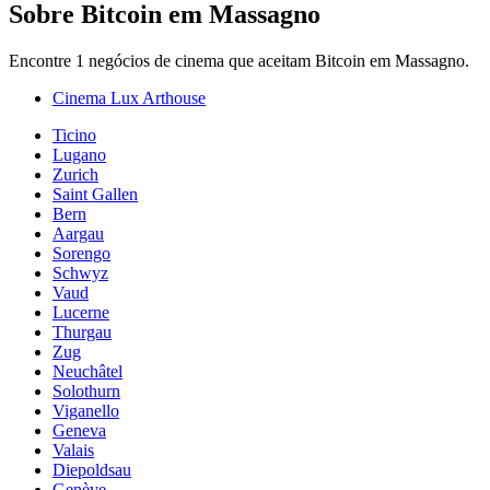
Sobre Bitcoin em Massagno
Encontre 1 negócios de cinema que aceitam Bitcoin em Massagno.
Cinema Lux Arthouse
Ticino
Lugano
Zurich
Saint Gallen
Bern
Aargau
Sorengo
Schwyz
Vaud
Lucerne
Thurgau
Zug
Neuchâtel
Solothurn
Viganello
Geneva
Valais
Diepoldsau
Genève