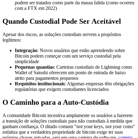
podem ser tratados como parte da massa falida (como ocorreu
com a FTX em 2022)
Quando Custodial Pode Ser Aceitável
Apesar dos riscos, as soluções custodiais servem a propósitos
legítimos:
Integração
: Novos usuários que estão aprendendo sobre
Bitcoin podem começar com um serviço custodial pela
simplicidade
Pequenas quantias
: Carteiras custodiais de Lightning como
Wallet of Satoshi oferecem um ponto de entrada de baixo
atrito para pagamentos pequenos
Requisitos institucionais
: Algumas empresas têm obrigações
regulatórias que exigem custodiantes licenciados
O Caminho para a Auto-Custódia
A comunidade Bitcoin incentiva amplamente os usuários a fazerem
a transição de soluções custodiais para não custodiais à medida que
ganham confiança. O ditado comum "not your keys, not your coins"
enfatiza que a verdadeira propriedade de bitcoin exige ter suas
próprias chaves privadas, seja em uma carteira de software,
carteira