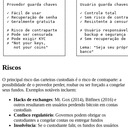
│                          │    │                      
│ Provedor guarda chaves   │    │ Usuário guarda chaves
│                          │    │                      
│ ✓ Fácil de usar          │    │ ✓ Controle total     
│ ✓ Recuperação de senha   │    │ ✓ Sem risco de contra
│ ✓ Geralmente gratuita    │    │ ✓ Resistente à censur
│                          │    │                      
│ ✗ Risco de contraparte   │    │ ✗ Usuário responsável
│ ✗ Pode ser censurada     │    │   backup e segurança 
│ ✗ Pode exigir KYC        │    │ ✗ Sem recuperação de 
│ ✗ "Not your keys,        │    │                      
│    not your coins"       │    │ Lema: "Seja seu própr
│                          │    │ banco"               
Riscos
O principal risco das carteiras custodiais é o risco de contraparte: a
possibilidade de o provedor perder, roubar ou ser forçado a congelar
seus fundos. Exemplos notáveis incluem:
Hacks de exchanges
: Mt. Gox (2014), Bitfinex (2016) e
outros resultaram em usuários perdendo bitcoin em contas
custodiais
Confisco regulatório
: Governos podem obrigar os
custodiantes a congelar contas ou entregar fundos
Insolvência
: Se o custodiante falir, os fundos dos usuários