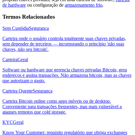
de hardware
ou configuração de
armazenamento frio
.
Termos Relacionados
Sem Custódia
Segurança
Carteira onde o usuário controla totalmente suas chaves privadas,
sem depender de terceiros — incorporando o princípio 'não suas
chaves, não seu bitcoin'.
Carteira
Geral
Software ou hardware que gerencia chaves privadas Bitcoin, gera
endereços e assina transações. Não armazena bitcoin, mas as chaves
que autorizam o gasto.
Carteira Quente
Segurança
Carteira Bitcoin online como apps móveis ou de desktop.
Conveniente para transações frequentes, mas mais vulnerável a
ataques remotos que cold storage.
KYC
Geral
Know Your Customer: requisito regulatório que obriga exchanges