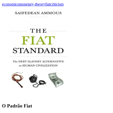
economics
monetary-theory
fiat
criticism
O Padrão Fiat