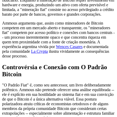
fiduciário. Enquanto a mineração de Bitcoin requer investimento em
hardware e energia, produzindo um ativo com oferta previsível e
limitada, a "mineração fiat" consiste no acesso privilegiado a crédito
barato por parte de bancos, governos e grandes corporações.
Ammous argumenta que, assim como mineradores de Bitcoin
competem em um mercado aberto e transparente, os "mineradores
fiat" competem por acesso político e conexões com bancos centrais -
- um processo inerentemente opaco e que concentra riqueza em
quem tem proximidade com a fonte de criação monetária. A
experiência argentina vivida por
Wences Casares
e documentada
pela comunidade
La Crypta
ilustra vividamente as consequências
desse processo.
Controvérsia e Conexão com O Padrão
Bitcoin
"O Padrão Fiat" é, como seu antecessor, um livro deliberadamente
polêmico. Ammous não pretende oferecer uma análise equilibrada --
ele é explícito em sua hostilidade ao sistema fiat e em sua convicção
de que o Bitcoin é a única alternativa viável. Essa postura
polarizadora atraiu críticas de economistas ortodoxos e de alguns
membros da própria comunidade Bitcoin que consideram certas
extrapolações -- especialmente sobre alimentação e estrutura familiar