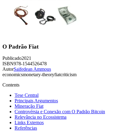
O Padrão Fiat
Publicado
2021
ISBN
978-1544526478
Autor
Saifedean Ammous
economics
monetary-theory
fiat
criticism
Contents
Tese Central
Principais Argumentos
Mineração Fiat
Controvérsia e Conexão com O Padrão Bitcoin
Relevância no Ecossistema
Links Externos
Referências