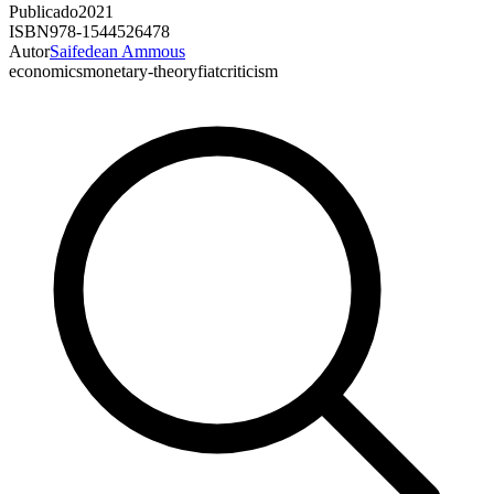
Publicado
2021
ISBN
978-1544526478
Autor
Saifedean Ammous
economics
monetary-theory
fiat
criticism