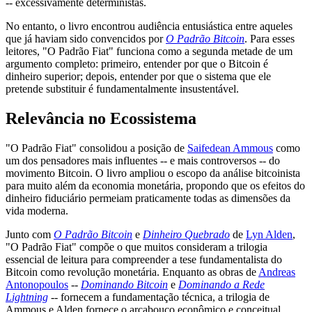
-- excessivamente deterministas.
No entanto, o livro encontrou audiência entusiástica entre aqueles
que já haviam sido convencidos por
O Padrão Bitcoin
. Para esses
leitores, "O Padrão Fiat" funciona como a segunda metade de um
argumento completo: primeiro, entender por que o Bitcoin é
dinheiro superior; depois, entender por que o sistema que ele
pretende substituir é fundamentalmente insustentável.
Relevância no Ecossistema
"O Padrão Fiat" consolidou a posição de
Saifedean Ammous
como
um dos pensadores mais influentes -- e mais controversos -- do
movimento Bitcoin. O livro ampliou o escopo da análise bitcoinista
para muito além da economia monetária, propondo que os efeitos do
dinheiro fiduciário permeiam praticamente todas as dimensões da
vida moderna.
Junto com
O Padrão Bitcoin
e
Dinheiro Quebrado
de
Lyn Alden
,
"O Padrão Fiat" compõe o que muitos consideram a trilogia
essencial de leitura para compreender a tese fundamentalista do
Bitcoin como revolução monetária. Enquanto as obras de
Andreas
Antonopoulos
--
Dominando Bitcoin
e
Dominando a Rede
Lightning
-- fornecem a fundamentação técnica, a trilogia de
Ammous e Alden fornece o arcabouço econômico e conceitual.