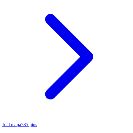
Ir al mapa
785
pins