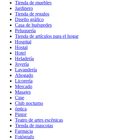
Tienda de muebles
Jardinero
Tienda de regalos
Diseño gráfico
Casa de huéspedes
Peluquería
Tienda de artículos para el hogar
Hospital
Hostal
Hotel
Heladería
Joyería
Lavandería
Abogado
Licorería
Mercado
Masajes
Cine
Club nocturno
óptica
Pintor
Teatro de artes escénicas
Tienda de mascotas
Farmacia
Fotógrafo