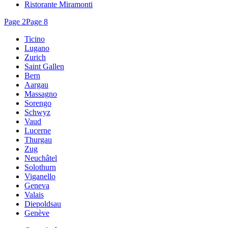
Ristorante Miramonti
Page
2
Page
8
Ticino
Lugano
Zurich
Saint Gallen
Bern
Aargau
Massagno
Sorengo
Schwyz
Vaud
Lucerne
Thurgau
Zug
Neuchâtel
Solothurn
Viganello
Geneva
Valais
Diepoldsau
Genève