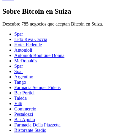
Sobre Bitcoin en Suiza
Descubre 785 negocios que aceptan Bitcoin en Suiza.
Spar
Lido Riva Caccia
Hotel Federale
Antonioli
Antonioli Boutique Donna
McDonald's
Spar
Spar
Argentino
Tango
Farmacia Semper Fidelis
Bar Portici
Taleda
Vitti
Commercio
Pestalozzi
Bar Apollo
Farmacia Della Piazzetta
Ristorante Stadio