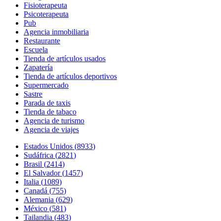
Fisioterapeuta
Psicoterapeuta
Pub
Agencia inmobiliaria
Restaurante
Escuela
Tienda de artículos usados
Zapatería
Tienda de artículos deportivos
Supermercado
Sastre
Parada de taxis
Tienda de tabaco
Agencia de turismo
Agencia de viajes
Estados Unidos
(
8933
)
Sudáfrica
(
2821
)
Brasil
(
2414
)
El Salvador
(
1457
)
Italia
(
1089
)
Canadá
(
755
)
Alemania
(
629
)
México
(
581
)
Tailandia
(
483
)