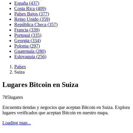
España
(
437
)
Costa Rica
(
409
)
Países Bajos
(
377
)
Reino Unido
(
359
)
República Checa
(
357
)
Francia
(
339
)
Portugal
(
335
)
Georgia
(
334
)
Polonia
(
297
)
Guatemala
(
280
)
Eslovaquia
(
256
)
Países
Suiza
Lugares Bitcoin en Suiza
785
lugares
Encuentra tiendas y negocios que aceptan Bitcoin en Suiza. Explora
lugares verificados que aceptan Bitcoin en nuestro mapa.
Loading map...