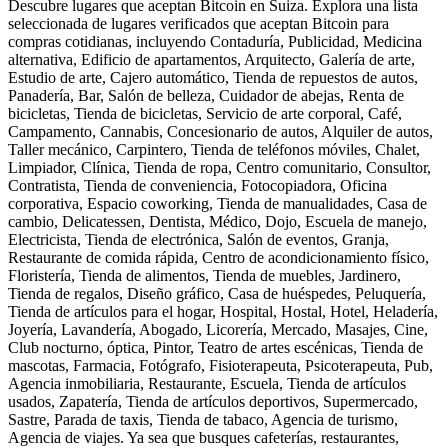
Descubre lugares que aceptan Bitcoin en Suiza. Explora una lista
seleccionada de lugares verificados que aceptan Bitcoin para
compras cotidianas, incluyendo Contaduría, Publicidad, Medicina
alternativa, Edificio de apartamentos, Arquitecto, Galería de arte,
Estudio de arte, Cajero automático, Tienda de repuestos de autos,
Panadería, Bar, Salón de belleza, Cuidador de abejas, Renta de
bicicletas, Tienda de bicicletas, Servicio de arte corporal, Café,
Campamento, Cannabis, Concesionario de autos, Alquiler de autos,
Taller mecánico, Carpintero, Tienda de teléfonos móviles, Chalet,
Limpiador, Clínica, Tienda de ropa, Centro comunitario, Consultor,
Contratista, Tienda de conveniencia, Fotocopiadora, Oficina
corporativa, Espacio coworking, Tienda de manualidades, Casa de
cambio, Delicatessen, Dentista, Médico, Dojo, Escuela de manejo,
Electricista, Tienda de electrónica, Salón de eventos, Granja,
Restaurante de comida rápida, Centro de acondicionamiento físico,
Floristería, Tienda de alimentos, Tienda de muebles, Jardinero,
Tienda de regalos, Diseño gráfico, Casa de huéspedes, Peluquería,
Tienda de artículos para el hogar, Hospital, Hostal, Hotel, Heladería,
Joyería, Lavandería, Abogado, Licorería, Mercado, Masajes, Cine,
Club nocturno, óptica, Pintor, Teatro de artes escénicas, Tienda de
mascotas, Farmacia, Fotógrafo, Fisioterapeuta, Psicoterapeuta, Pub,
Agencia inmobiliaria, Restaurante, Escuela, Tienda de artículos
usados, Zapatería, Tienda de artículos deportivos, Supermercado,
Sastre, Parada de taxis, Tienda de tabaco, Agencia de turismo,
Agencia de viajes. Ya sea que busques cafeterías, restaurantes,