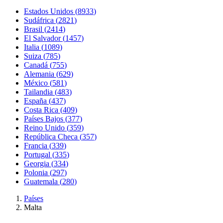
Estados Unidos
(
8933
)
Sudáfrica
(
2821
)
Brasil
(
2414
)
El Salvador
(
1457
)
Italia
(
1089
)
Suiza
(
785
)
Canadá
(
755
)
Alemania
(
629
)
México
(
581
)
Tailandia
(
483
)
España
(
437
)
Costa Rica
(
409
)
Países Bajos
(
377
)
Reino Unido
(
359
)
República Checa
(
357
)
Francia
(
339
)
Portugal
(
335
)
Georgia
(
334
)
Polonia
(
297
)
Guatemala
(
280
)
Países
Malta