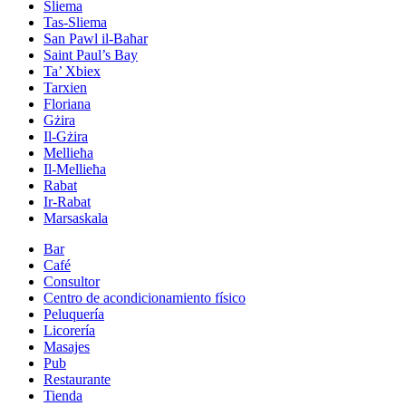
Sliema
Tas-Sliema
San Pawl il-Baħar
Saint Paul’s Bay
Ta’ Xbiex
Tarxien
Floriana
Gżira
Il-Gżira
Mellieħa
Il-Mellieħa
Rabat
Ir-Rabat
Marsaskala
Bar
Café
Consultor
Centro de acondicionamiento físico
Peluquería
Licorería
Masajes
Pub
Restaurante
Tienda